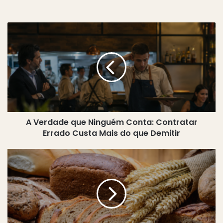
A
Verdade
que
Ninguém
Conta:
Contratar
Errado
Custa
Mais
A Verdade que Ninguém Conta: Contratar
do
que
Errado Custa Mais do que Demitir
Demitir
Mercado
Sem
Glúten
no
Brasil:
De
Nicho