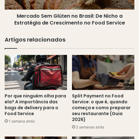
a
Estratégia
Mercado Sem Glúten no Brasil: De Nicho a
de
Crescimento
Estratégia de Crescimento no Food Service
no
Food
Artigos relacionados
Service
Por que ninguém olha para
Split Payment no Food
ela? A importância das
Service: o que é, quando
bags de delivery para o
começa e como preparar
Food Service
seu restaurante (Guia
2026)
1 semana atrás
2 semanas atrás