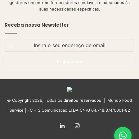
gestores encontrem fornecedores confiáveis e adequados às
suas necessidades específicas.
Receba nossa Newsletter
Insira
o
seu
endereço
de
email
© Copyright 2026, Todos os direitos reservados | Mundo Food
Service | FC + 3 Comunicacao LTDA CNPJ 04.748.874/0001-82
Linkedin
Instagram