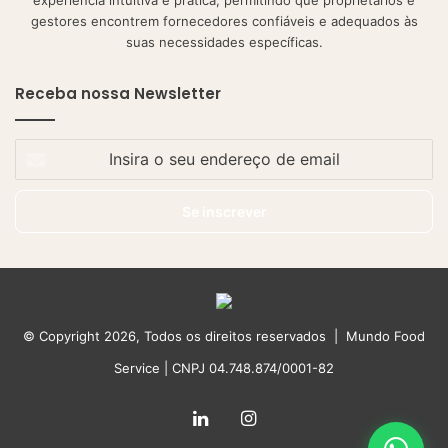
gestores encontrem fornecedores confiáveis e adequados às
suas necessidades específicas.
Receba nossa Newsletter
Insira
o
seu
endereço
de
email
© Copyright 2026, Todos os direitos reservados | Mundo Food
Service | CNPJ 04.748.874/0001-82
Linkedin
Instagram