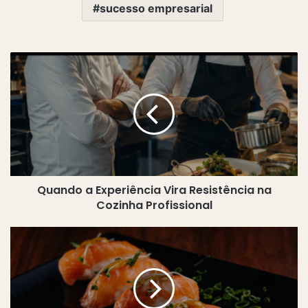
sucesso empresarial
Quando
a
Experiência
Vira
Resistência
na
Cozinha
Profissional
Quando a Experiência Vira Resistência na
Cozinha Profissional
Sushi
no
Delivery:
O
Boom
de