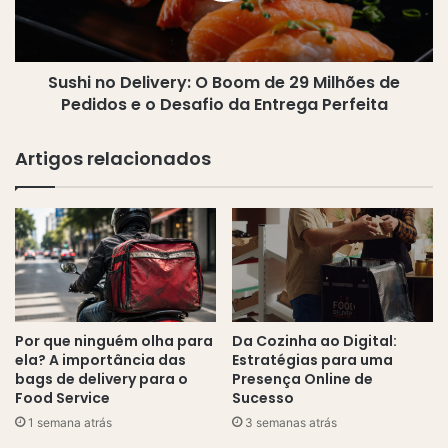
29
Milhões
de
Sushi no Delivery: O Boom de 29 Milhões de
Pedidos
e
Pedidos e o Desafio da Entrega Perfeita
o
Desafio
Artigos relacionados
da
Entrega
Perfeita
Por que ninguém olha para
Da Cozinha ao Digital:
ela? A importância das
Estratégias para uma
bags de delivery para o
Presença Online de
Food Service
Sucesso
1 semana atrás
3 semanas atrás