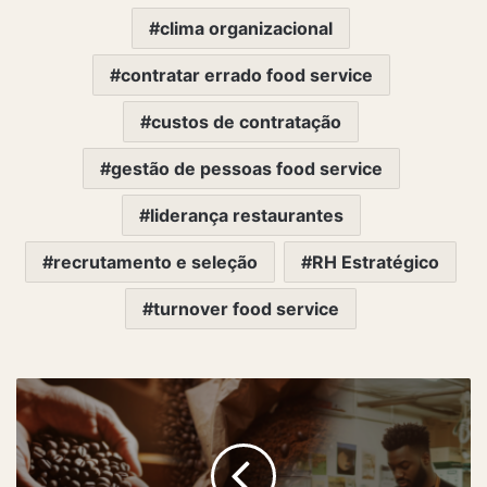
clima organizacional
contratar errado food service
custos de contratação
gestão de pessoas food service
liderança restaurantes
recrutamento e seleção
RH Estratégico
turnover food service
Marketing
no
Mercado
de
Café: