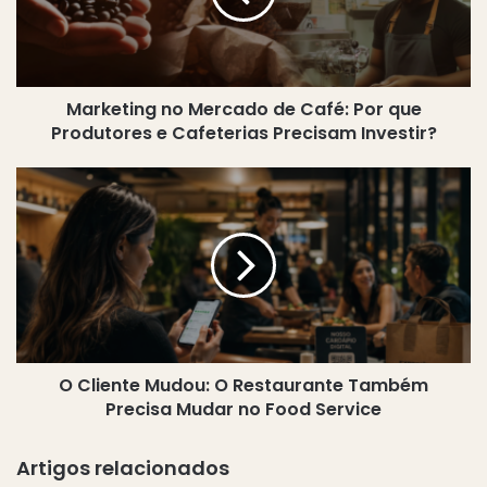
Por
que
Produtores
e
Marketing no Mercado de Café: Por que
Cafeterias
Precisam
Produtores e Cafeterias Precisam Investir?
Investir?
O
Cliente
Mudou:
O
Restaurante
Também
Precisa
Mudar
no
O Cliente Mudou: O Restaurante Também
Food
Service
Precisa Mudar no Food Service
Artigos relacionados