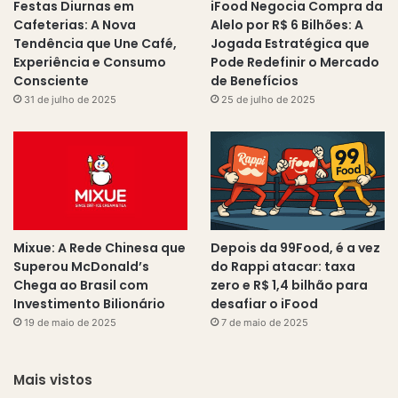
Festas Diurnas em
iFood Negocia Compra da
Cafeterias: A Nova
Alelo por R$ 6 Bilhões: A
Tendência que Une Café,
Jogada Estratégica que
Experiência e Consumo
Pode Redefinir o Mercado
Consciente
de Benefícios
31 de julho de 2025
25 de julho de 2025
Mixue: A Rede Chinesa que
Depois da 99Food, é a vez
Superou McDonald’s
do Rappi atacar: taxa
Chega ao Brasil com
zero e R$ 1,4 bilhão para
Investimento Bilionário
desafiar o iFood
19 de maio de 2025
7 de maio de 2025
Mais vistos