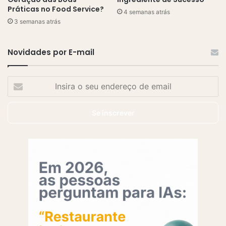
Práticas no Food Service?
4 semanas atrás
3 semanas atrás
Novidades por E-mail
Insira
o
seu
endereço
de
email