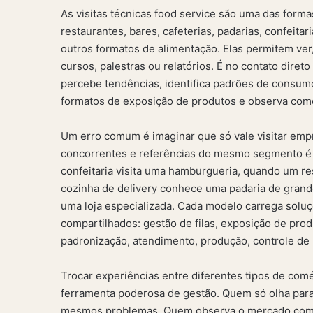
As visitas técnicas food service são uma das form
restaurantes, bares, cafeterias, padarias, confeitar
outros formatos de alimentação. Elas permitem ver
cursos, palestras ou relatórios. É no contato dir
percebe tendências, identifica padrões de consu
formatos de exposição de produtos e observa com
Um erro comum é imaginar que só vale visitar emp
concorrentes e referências do mesmo segmento é
confeitaria visita uma hamburgueria, quando um re
cozinha de delivery conhece uma padaria de gran
uma loja especializada. Cada modelo carrega soluç
compartilhados: gestão de filas, exposição de pro
padronização, atendimento, produção, controle de p
Trocar experiências entre diferentes tipos de comé
ferramenta poderosa de gestão. Quem só olha para
mesmos problemas. Quem observa o mercado com at