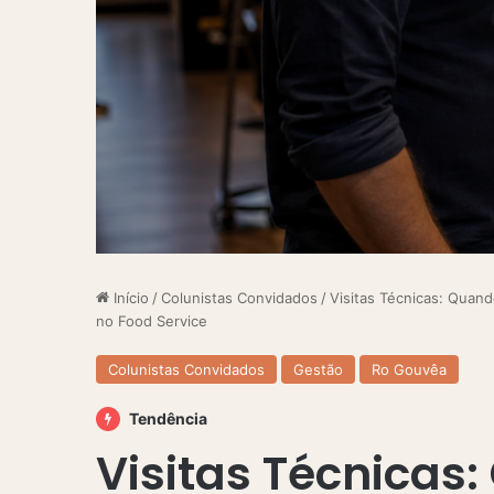
Início
/
Colunistas Convidados
/
Visitas Técnicas: Quan
no Food Service
Colunistas Convidados
Gestão
Ro Gouvêa
Tendência
Visitas Técnicas