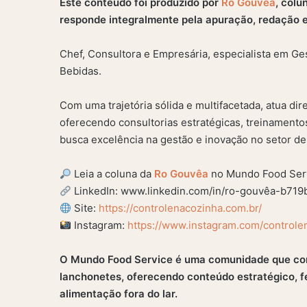
Este conteúdo foi produzido por
Ro Gouvêa
, colu
responde integralmente pela apuração, redação e
Chef, Consultora e Empresária, especialista em Ge
Bebidas.
Com uma trajetória sólida e multifacetada, atua d
oferecendo consultorias estratégicas, treinamento
busca excelência na gestão e inovação no setor de
Leia a coluna da
Ro Gouvêa
no Mundo Food Ser
LinkedIn: www.linkedin.com/in/ro-gouvêa-b719
Site:
https://controlenacozinha.com.br/
Instagram:
https://www.instagram.com/controle
O Mundo Food Service é uma comunidade que con
lanchonetes, oferecendo conteúdo estratégico, f
alimentação fora do lar.