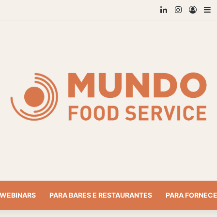
Linkedin
Instagra
Entra
B
WEBINARS
PARA BARES E RESTAURANTES
PARA FORNEC