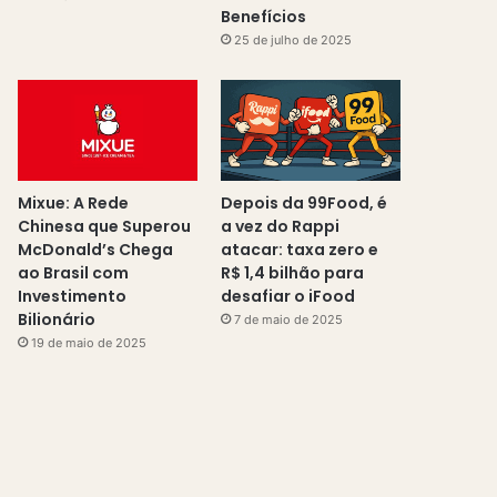
Benefícios
25 de julho de 2025
Mixue: A Rede
Depois da 99Food, é
Chinesa que Superou
a vez do Rappi
McDonald’s Chega
atacar: taxa zero e
ao Brasil com
R$ 1,4 bilhão para
Investimento
desafiar o iFood
Bilionário
7 de maio de 2025
19 de maio de 2025