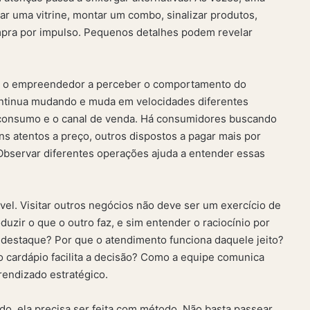
ar uma vitrine, montar um combo, sinalizar produtos,
mpra por impulso. Pequenos detalhes podem revelar
dam o empreendedor a perceber o comportamento do
ontinua mudando e muda em velocidades diferentes
de consumo e o canal de venda. Há consumidores buscando
ns atentos a preço, outros dispostos a pagar mais por
 Observar diferentes operações ajuda a entender essas
el. Visitar outros negócios não deve ser um exercício de
duzir o que o outro faz, e sim entender o raciocínio por
 destaque? Por que o atendimento funciona daquele jeito?
 cardápio facilita a decisão? Como a equipe comunica
rendizado estratégico.
ado, ela precisa ser feita com método. Não basta passear,