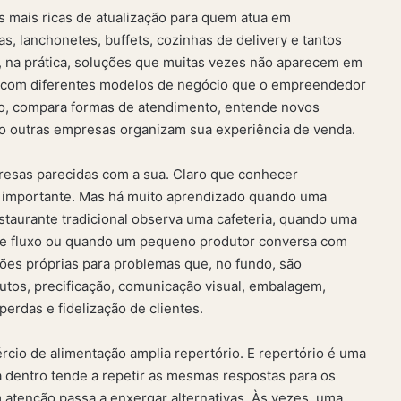
as mais ricas de atualização para quem atua em
ias, lanchonetes, buffets, cozinhas de delivery e tantos
, na prática, soluções que muitas vezes não aparecem em
eto com diferentes modelos de negócio que o empreendedor
mo, compara formas de atendimento, entende novos
o outras empresas organizam sua experiência de venda.
resas parecidas com a sua. Claro que conhecer
 importante. Mas há muito aprendizado quando uma
staurante tradicional observa uma cafeteria, quando uma
de fluxo ou quando um pequeno produtor conversa com
ões próprias para problemas que, no fundo, são
dutos, precificação, comunicação visual, embalagem,
erdas e fidelização de clientes.
rcio de alimentação amplia repertório. E repertório é uma
 dentro tende a repetir as mesmas respostas para os
enção passa a enxergar alternativas. Às vezes, uma