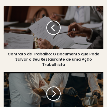
Contrato
de
Trabalho:
O
Documento
que
Pode
Salvar
o
Contrato de Trabalho: O Documento que Pode
Seu
Restaurante
Salvar o Seu Restaurante de uma Ação
de
Trabalhista
uma
Ação
Quando
Trabalhista
a
Experiência
Vira
Resistência
na
Cozinha