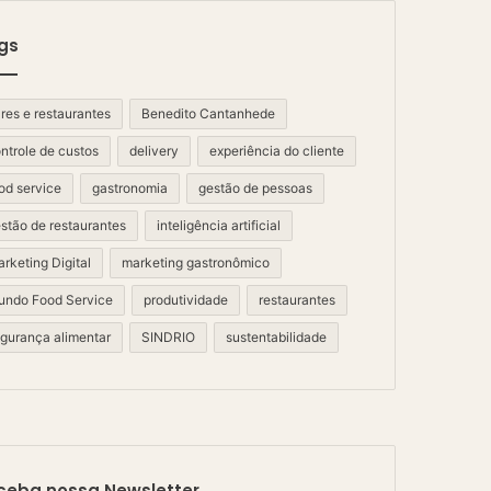
gs
res e restaurantes
Benedito Cantanhede
ntrole de custos
delivery
experiência do cliente
od service
gastronomia
gestão de pessoas
stão de restaurantes
inteligência artificial
rketing Digital
marketing gastronômico
ndo Food Service
produtividade
restaurantes
gurança alimentar
SINDRIO
sustentabilidade
ceba nossa Newsletter