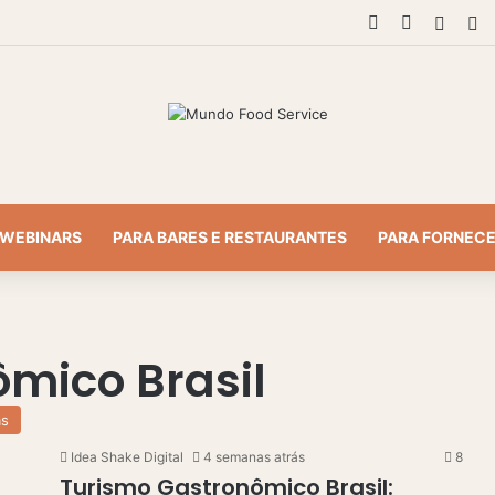
Linkedin
Instagram
Entra
Ba
WEBINARS
PARA BARES E RESTAURANTES
PARA FORNEC
mico Brasil
as
Idea Shake Digital
4 semanas atrás
8
Turismo Gastronômico Brasil: