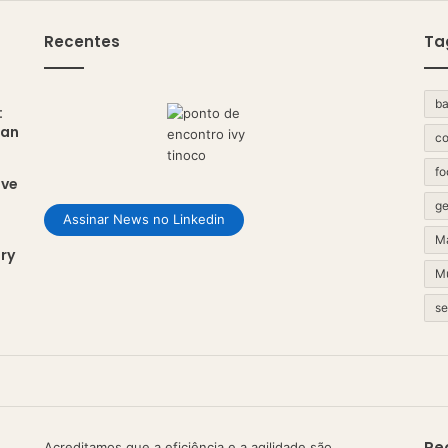
Recentes
Ta
ba
:
uan
co
fo
eve
ge
Assinar News no Linkedin
Ma
ry
Mu
se
Re
Acreditamos que a eficiência e a agilidade são