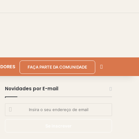
r
rra Lateral
Procurar por
EDORES
FAÇA PARTE DA COMUNIDADE
Novidades por E-mail
I
n
s
i
r
a