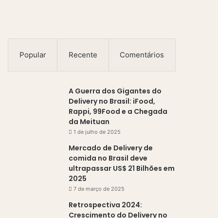
o
s
e
u
e
Popular
Recente
Comentários
n
d
e
A Guerra dos Gigantes do
r
Delivery no Brasil: iFood,
e
Rappi, 99Food e a Chegada
ç
da Meituan
o
1 de julho de 2025
d
e
Mercado de Delivery de
e
comida no Brasil deve
m
ultrapassar US$ 21 Bilhões em
a
2025
i
7 de março de 2025
l
Retrospectiva 2024:
Crescimento do Delivery no