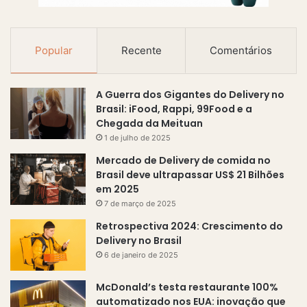
e
e
m
Popular
Recente
Comentários
a
i
l
A Guerra dos Gigantes do Delivery no
Brasil: iFood, Rappi, 99Food e a
Chegada da Meituan
1 de julho de 2025
Mercado de Delivery de comida no
Brasil deve ultrapassar US$ 21 Bilhões
em 2025
7 de março de 2025
Retrospectiva 2024: Crescimento do
Delivery no Brasil
6 de janeiro de 2025
McDonald’s testa restaurante 100%
automatizado nos EUA: inovação que