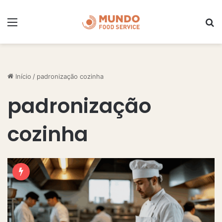
Menu
P
Início
/
padronização cozinha
padronização
cozinha