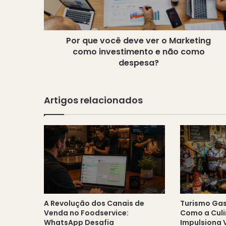
Marketing
como
investimento
Por que você deve ver o Marketing
e
não
como investimento e não como
como
despesa?
despesa?
Artigos relacionados
A Revolução dos Canais de
Turismo Gas
Venda no Foodservice:
Como a Culi
WhatsApp Desafia
Impulsiona 