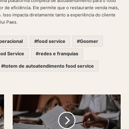
ma plataforma completa de autoatendimento para o food
r de eficiência. Ele permite que o restaurante venda mais,
 Isso impacta diretamente tanto a experiência do cliente
lui Paes.
operacional
food service
Goomer
od Service
redes e franquias
totem de autoatendimento food service
Contrato
de
Trabalho:
O
Documento
que