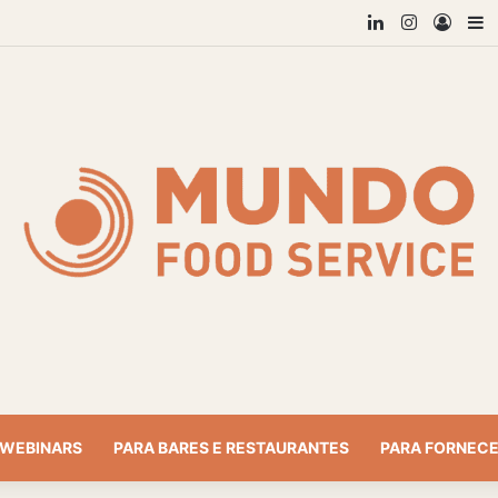
Linkedin
Instagra
Entra
B
WEBINARS
PARA BARES E RESTAURANTES
PARA FORNEC