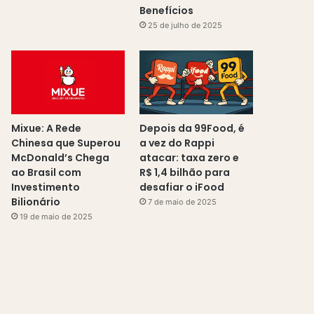
Benefícios
25 de julho de 2025
Mixue: A Rede
Depois da 99Food, é
Chinesa que Superou
a vez do Rappi
McDonald’s Chega
atacar: taxa zero e
ao Brasil com
R$ 1,4 bilhão para
Investimento
desafiar o iFood
Bilionário
7 de maio de 2025
19 de maio de 2025