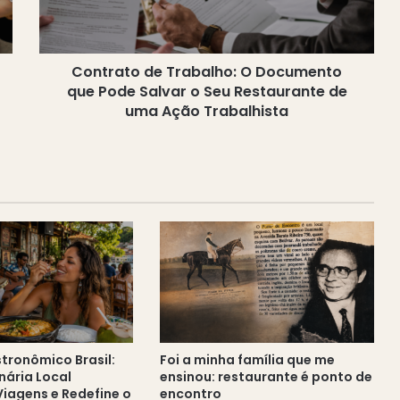
Pode
Salvar
o
Contrato de Trabalho: O Documento
Seu
Restaurante
que Pode Salvar o Seu Restaurante de
de
uma Ação Trabalhista
uma
Ação
Trabalhista
tronômico Brasil:
Foi a minha família que me
nária Local
ensinou: restaurante é ponto de
Viagens e Redefine o
encontro