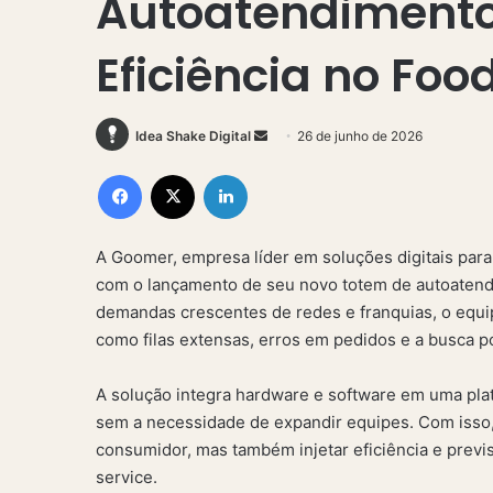
Autoatendimento 
Eficiência no Foo
Mande
Idea Shake Digital
26 de junho de 2026
um
Facebook
X
Linkedin
e-
mail
A Goomer, empresa líder em soluções digitais para
com o lançamento de seu novo totem de autoatendi
demandas crescentes de redes e franquias, o equi
como filas extensas, erros em pedidos e a busca 
A solução integra hardware e software em uma plat
sem a necessidade de expandir equipes. Com isso,
consumidor, mas também injetar eficiência e previ
service.