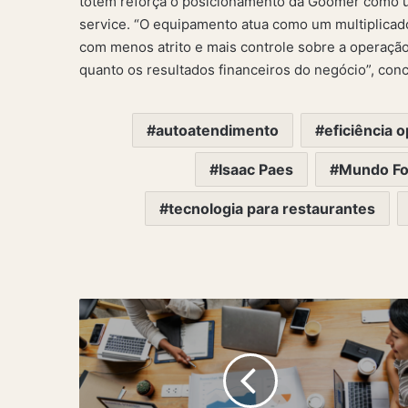
totem reforça o posicionamento da Goomer como u
service. “O equipamento atua como um multiplicado
com menos atrito e mais controle sobre a operação.
quanto os resultados financeiros do negócio”, conc
autoatendimento
eficiência 
Isaac Paes
Mundo Fo
tecnologia para restaurantes
Por
que
você
deve
ver
o