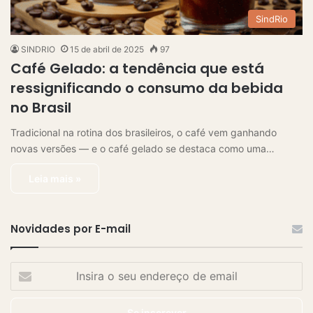
SindRio
SINDRIO
15 de abril de 2025
97
Café Gelado: a tendência que está
ressignificando o consumo da bebida
no Brasil
Tradicional na rotina dos brasileiros, o café vem ganhando
novas versões — e o café gelado se destaca como uma…
Leia mais »
Novidades por E-mail
I
n
s
i