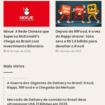
Mixue: A Rede Chinesa que
Depois da 99Food, é a vez
Superou McDonald’s
do Rappi atacar: taxa
Chega ao Brasil com
zero e R$ 1,4 bilhão para
Investimento Bilionário
desafiar o iFood
19 de maio de 2025
7 de maio de 2025
Mais vistos
1 de julho de 2025
A Guerra dos Gigantes do Delivery no Brasil: iFood,
Rappi, 99Food e a Chegada da Meituan
7 de março de 2025
Mercado de Delivery de comida no Brasil deve
ultrapassar US$ 21 Bilhões em 2025